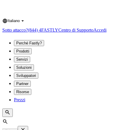
Italiano
Language
Sotto attacco?
(844) 4FASTLY
Centro di Supporto
Accedi
Perché Fastly?
Prodotti
Servizi
Soluzioni
Sviluppatori
Partner
Risorse
Prezzi
Search