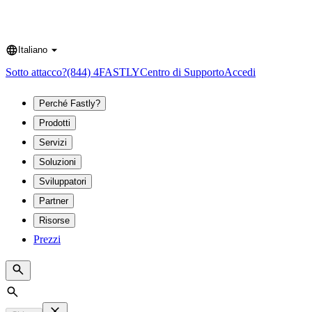
Italiano
Language
Sotto attacco?
(844) 4FASTLY
Centro di Supporto
Accedi
Perché Fastly?
Prodotti
Servizi
Soluzioni
Sviluppatori
Partner
Risorse
Prezzi
Search