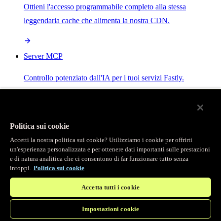
Ottieni l'accesso programmabile completo alla stessa
leggendaria cache che alimenta la nostra CDN.
Server MCP
Controllo potenziato dall'IA per i tuoi servizi Fastly.
Politica sui cookie
Accetti la nostra politica sui cookie? Utilizziamo i cookie per offrirti
/
Prodotti
un'esperienza personalizzata e per ottenere dati importanti sulle prestazioni
Main menu
e di natura analitica che ci consentono di far funzionare tutto senza
intoppi.
Politica sui cookie
Osservabilità
Accetta tutti i cookie
Logging in tempo reale
Impostazioni cookie