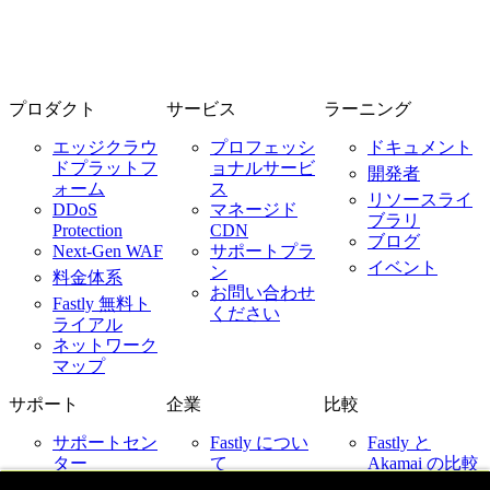
プロダクト
サービス
ラーニング
エッジクラウ
プロフェッシ
ドキュメント
ドプラットフ
ョナルサービ
開発者
ォーム
ス
リソースライ
DDoS
マネージド
ブラリ
Protection
CDN
ブログ
Next-Gen WAF
サポートプラ
イベント
ン
料金体系
お問い合わせ
Fastly 無料ト
ください
ライアル
ネットワーク
マップ
サポート
企業
比較
サポートセン
Fastly につい
Fastly と
ター
て
Akamai の比較
ネットワーク
採用情報
Fastly と