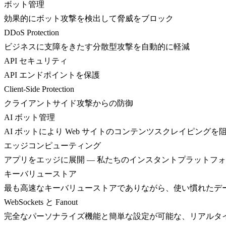
ボット管理
効果的にボット攻撃を検出して脅威をブロック
DDoS Protection
ビジネスに支障をきたす分散型攻撃を自動的に軽減
API セキュリティ
API エンドポイントを保護
Client-Side Protection
クライアントサイド攻撃からの防御
AI ボット管理
AI ボットにより Web サイトのコンテンツスクレイピングを
エッジコンピューティング
アプリをエッジに展開 — 私たちのインスタントプラットフ
キーバリューストア
最も高速なキーバリューストアでありながら、使い慣れたデ
WebSockets と Fanout
完全なパーソナライズ機能と簡単な設定が可能な、リアルタ