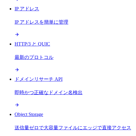
IP アドレス
IP アドレスを簡単に管理
HTTP/3 と QUIC
最新のプロトコル
ドメインリサーチ API
即時かつ正確なドメイン名検出
Object Storage
送信量ゼロで大容量ファイルにエッジで直接アクセス