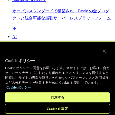
オープンスタンダードで構築され、Fastly の全プロダ
クトと統合可能な最強サーバーレスプラットフォーム
AI
セマンティックキャッシングで AI ワークロードを加
速し、効率性を向上させます
Cookie ポリシー
Cookie ポリシーに同意をお願いします。当サイトでは、お客様に合わ
せてパーソナライズされたより優れたエクスペリエンスを提供すると
Object Storage
同時に、サイトの円滑な運営に欠かせないパフォーマンスと利用状況
などの分析データを収集するために Cookie を使用しています。
送信量ゼロで大容量ファイルにエッジで直接アクセス
Cookie ポリシー
同意する
プログラマブルキャッシュ
Cookie の設定
当社のコンテンツ配信ネットワークを支える伝説的な