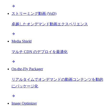
ストリーミング動画 (VoD)
卓越したオンデマンド動画エクスペリエンス
Media Shield
マルチ CDN のデプロイを最適化
On-the-Fly Packager
リアルタイムでオンデマンドの動画コンテンツを動的
にパッケージ化
Image Optimizer