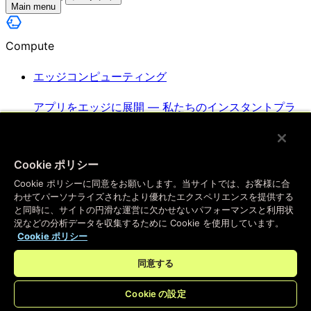
Main menu
Compute
エッジコンピューティング
アプリをエッジに展開 — 私たちのインスタントプラ
ットフォームが、ユーザーに素晴らしいエクスペリエ
ンスを提供するための開発を支援します
Cookie ポリシー
Cookie ポリシーに同意をお願いします。当サイトでは、お客様に合
キーバリューストア
わせてパーソナライズされたより優れたエクスペリエンスを提供する
と同時に、サイトの円滑な運営に欠かせないパフォーマンスと利用状
況などの分析データを収集するために Cookie を使用しています。
最も高速なキーバリューストアでありながら、使い慣
Cookie ポリシー
れたデータベースツールと同じくらい簡単に使用でき
同意する
ます
Cookie の設定