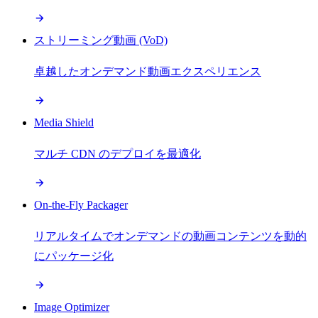
ストリーミング動画 (VoD)
卓越したオンデマンド動画エクスペリエンス
Media Shield
マルチ CDN のデプロイを最適化
On-the-Fly Packager
リアルタイムでオンデマンドの動画コンテンツを動的
にパッケージ化
Image Optimizer