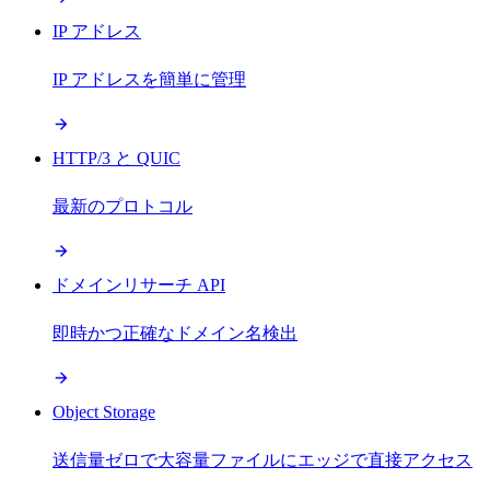
IP アドレス
IP アドレスを簡単に管理
HTTP/3 と QUIC
最新のプロトコル
ドメインリサーチ API
即時かつ正確なドメイン名検出
Object Storage
送信量ゼロで大容量ファイルにエッジで直接アクセス