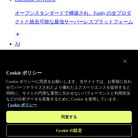
オープンスタンダードで構築され、Fastly の全プロダ
クトと統合可能な最強サーバーレスプラットフォーム
AI
セマンティックキャッシングで AI ワークロードを加
速し、効率性を向上させます
Cookie ポリシー
Cookie ポリシーに同意をお願いします。当サイトでは、お客様に合わ
せてパーソナライズされたより優れたエクスペリエンスを提供すると
Object Storage
同時に、サイトの円滑な運営に欠かせないパフォーマンスと利用状況
などの分析データを収集するために Cookie を使用しています。
送信量ゼロで大容量ファイルにエッジで直接アクセス
Cookie ポリシー
同意する
プログラマブルキャッシュ
Cookie の設定
当社のコンテンツ配信ネットワークを支える伝説的な