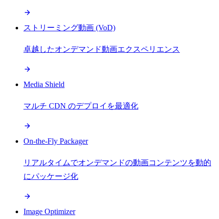
ストリーミング動画 (VoD)
卓越したオンデマンド動画エクスペリエンス
Media Shield
マルチ CDN のデプロイを最適化
On-the-Fly Packager
リアルタイムでオンデマンドの動画コンテンツを動的
にパッケージ化
Image Optimizer