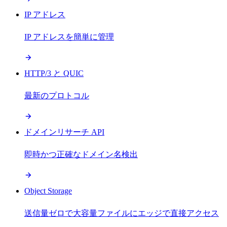
IP アドレス
IP アドレスを簡単に管理
HTTP/3 と QUIC
最新のプロトコル
ドメインリサーチ API
即時かつ正確なドメイン名検出
Object Storage
送信量ゼロで大容量ファイルにエッジで直接アクセス