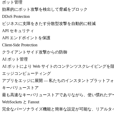
ボット管理
効果的にボット攻撃を検出して脅威をブロック
DDoS Protection
ビジネスに支障をきたす分散型攻撃を自動的に軽減
API セキュリティ
API エンドポイントを保護
Client-Side Protection
クライアントサイド攻撃からの防御
AI ボット管理
AI ボットにより Web サイトのコンテンツスクレイピングを
エッジコンピューティング
アプリをエッジに展開 — 私たちのインスタントプラットフ
キーバリューストア
最も高速なキーバリューストアでありながら、使い慣れたデ
WebSockets と Fanout
完全なパーソナライズ機能と簡単な設定が可能な、リアルタ