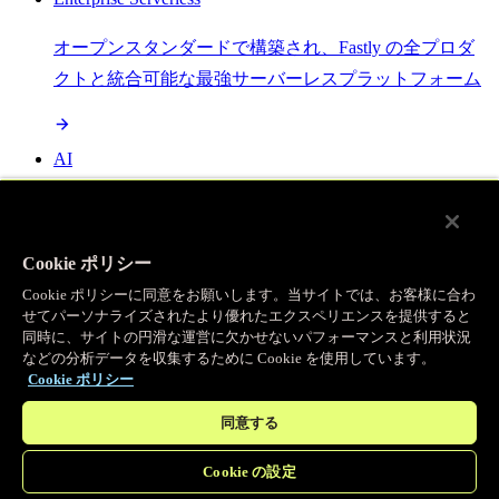
オープンスタンダードで構築され、Fastly の全プロダ
クトと統合可能な最強サーバーレスプラットフォーム
AI
セマンティックキャッシングで AI ワークロードを加
速し、効率性を向上させます
Cookie ポリシー
Cookie ポリシーに同意をお願いします。当サイトでは、お客様に合わ
せてパーソナライズされたより優れたエクスペリエンスを提供すると
Object Storage
同時に、サイトの円滑な運営に欠かせないパフォーマンスと利用状況
などの分析データを収集するために Cookie を使用しています。
送信量ゼロで大容量ファイルにエッジで直接アクセス
Cookie ポリシー
同意する
プログラマブルキャッシュ
Cookie の設定
当社のコンテンツ配信ネットワークを支える伝説的な