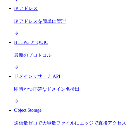
IP アドレス
IP アドレスを簡単に管理
HTTP/3 と QUIC
最新のプロトコル
ドメインリサーチ API
即時かつ正確なドメイン名検出
Object Storage
送信量ゼロで大容量ファイルにエッジで直接アクセス