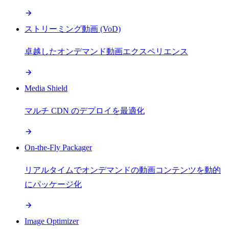
ストリーミング動画 (VoD)
卓越したオンデマンド動画エクスペリエンス
Media Shield
マルチ CDN のデプロイを最適化
On-the-Fly Packager
リアルタイムでオンデマンドの動画コンテンツを動的
にパッケージ化
Image Optimizer