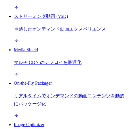
ストリーミング動画 (VoD)
卓越したオンデマンド動画エクスペリエンス
Media Shield
マルチ CDN のデプロイを最適化
On-the-Fly Packager
リアルタイムでオンデマンドの動画コンテンツを動的
にパッケージ化
Image Optimizer