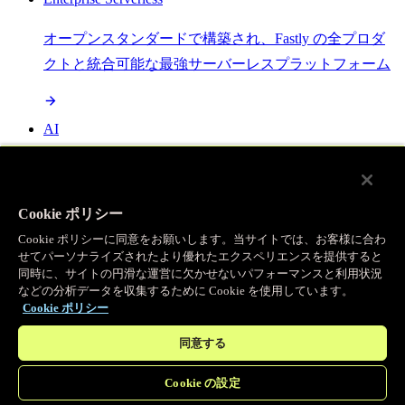
オープンスタンダードで構築され、Fastly の全プロダ
クトと統合可能な最強サーバーレスプラットフォーム
AI
セマンティックキャッシングで AI ワークロードを加
速し、効率性を向上させます
Cookie ポリシー
Cookie ポリシーに同意をお願いします。当サイトでは、お客様に合わ
せてパーソナライズされたより優れたエクスペリエンスを提供すると
Object Storage
同時に、サイトの円滑な運営に欠かせないパフォーマンスと利用状況
などの分析データを収集するために Cookie を使用しています。
送信量ゼロで大容量ファイルにエッジで直接アクセス
Cookie ポリシー
同意する
プログラマブルキャッシュ
Cookie の設定
当社のコンテンツ配信ネットワークを支える伝説的な