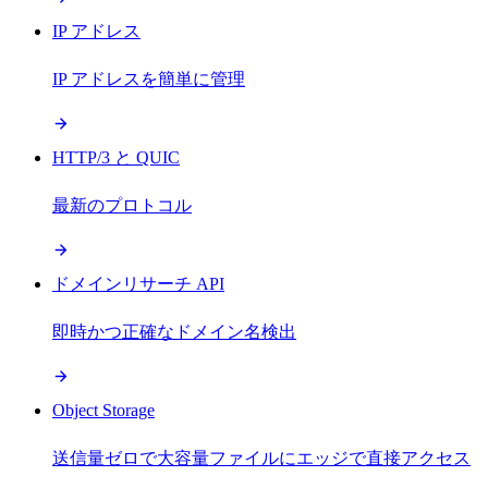
IP アドレス
IP アドレスを簡単に管理
HTTP/3 と QUIC
最新のプロトコル
ドメインリサーチ API
即時かつ正確なドメイン名検出
Object Storage
送信量ゼロで大容量ファイルにエッジで直接アクセス