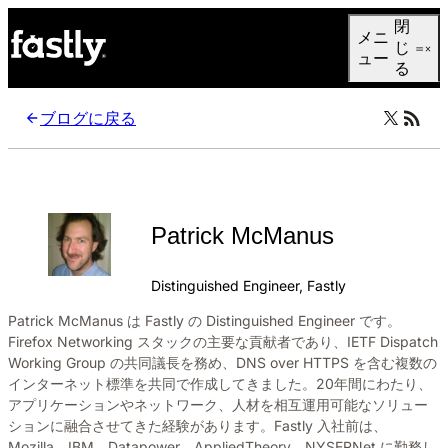
Language
閉
メニ
日本語
じ
ュー
る
ブログに戻る
Patrick McManus
Distinguished Engineer, Fastly
Patrick McManus は Fastly の Distinguished Engineer です。
Firefox Networking スタックの主要な貢献者であり、IETF Dispatch
Working Group の共同議長を務め、DNS over HTTPS を含む複数の
インターネット標準を共同で作成してきました。20年間にわたり、
アプリケーションやネットワーク、人材を相互運用可能なソリュー
ションに融合させてきた経験があります。Fastly 入社前は、
Mozilla、IBM、Datapower、AppliedTheory、NYSERNet に勤務し