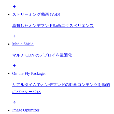
ストリーミング動画 (VoD)
卓越したオンデマンド動画エクスペリエンス
Media Shield
マルチ CDN のデプロイを最適化
On-the-Fly Packager
リアルタイムでオンデマンドの動画コンテンツを動的
にパッケージ化
Image Optimizer