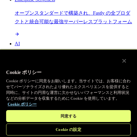
オープンスタンダードで構築され、Fastly の全プロダ
クトと統合可能な最強サーバーレスプラットフォーム
AI
セマンティックキャッシングで AI ワークロードを加
速し、効率性を向上させます
Cookie ポリシー
Cookie ポリシーに同意をお願いします。当サイトでは、お客様に合わ
せてパーソナライズされたより優れたエクスペリエンスを提供すると
Object Storage
同時に、サイトの円滑な運営に欠かせないパフォーマンスと利用状況
などの分析データを収集するために Cookie を使用しています。
送信量ゼロで大容量ファイルにエッジで直接アクセス
Cookie ポリシー
同意する
プログラマブルキャッシュ
Cookie の設定
当社のコンテンツ配信ネットワークを支える伝説的な