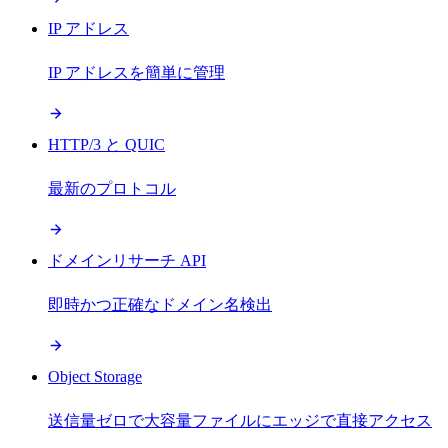
IP アドレス
IP アドレスを簡単に管理
HTTP/3 と QUIC
最新のプロトコル
ドメインリサーチ API
即時かつ正確なドメイン名検出
Object Storage
送信量ゼロで大容量ファイルにエッジで直接アクセス