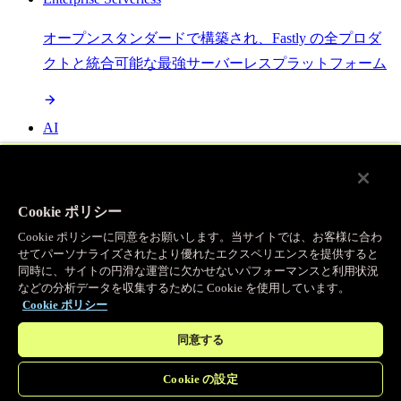
オープンスタンダードで構築され、Fastly の全プロダ
クトと統合可能な最強サーバーレスプラットフォーム
AI
セマンティックキャッシングで AI ワークロードを加
速し、効率性を向上させます
Cookie ポリシー
Cookie ポリシーに同意をお願いします。当サイトでは、お客様に合わ
せてパーソナライズされたより優れたエクスペリエンスを提供すると
Object Storage
同時に、サイトの円滑な運営に欠かせないパフォーマンスと利用状況
などの分析データを収集するために Cookie を使用しています。
送信量ゼロで大容量ファイルにエッジで直接アクセス
Cookie ポリシー
同意する
プログラマブルキャッシュ
Cookie の設定
当社のコンテンツ配信ネットワークを支える伝説的な