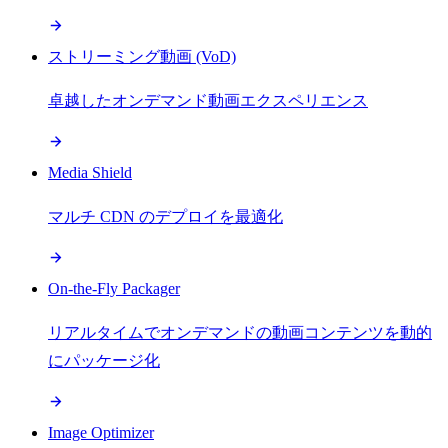
ストリーミング動画 (VoD)
卓越したオンデマンド動画エクスペリエンス
Media Shield
マルチ CDN のデプロイを最適化
On-the-Fly Packager
リアルタイムでオンデマンドの動画コンテンツを動的
にパッケージ化
Image Optimizer