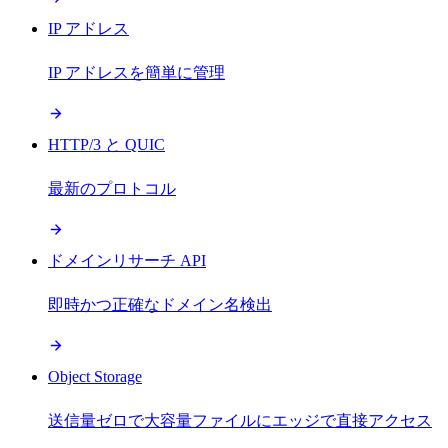
IP アドレス
IP アドレスを簡単に管理
HTTP/3 と QUIC
最新のプロトコル
ドメインリサーチ API
即時かつ正確なドメイン名検出
Object Storage
送信量ゼロで大容量ファイルにエッジで直接アクセス