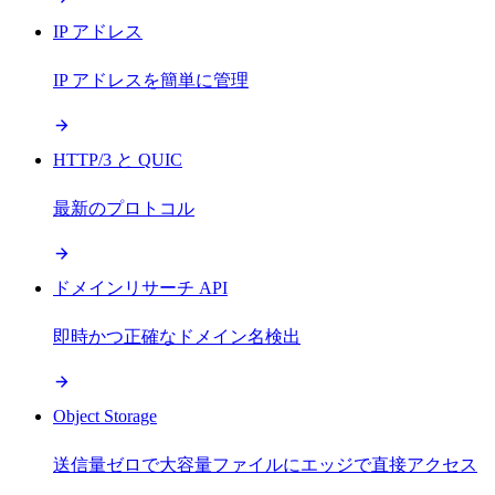
IP アドレス
IP アドレスを簡単に管理
HTTP/3 と QUIC
最新のプロトコル
ドメインリサーチ API
即時かつ正確なドメイン名検出
Object Storage
送信量ゼロで大容量ファイルにエッジで直接アクセス