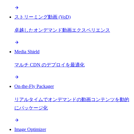
ストリーミング動画 (VoD)
卓越したオンデマンド動画エクスペリエンス
Media Shield
マルチ CDN のデプロイを最適化
On-the-Fly Packager
リアルタイムでオンデマンドの動画コンテンツを動的
にパッケージ化
Image Optimizer