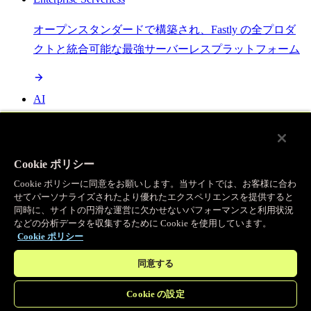
オープンスタンダードで構築され、Fastly の全プロダ
クトと統合可能な最強サーバーレスプラットフォーム
AI
セマンティックキャッシングで AI ワークロードを加
速し、効率性を向上させます
Cookie ポリシー
Cookie ポリシーに同意をお願いします。当サイトでは、お客様に合わ
せてパーソナライズされたより優れたエクスペリエンスを提供すると
Object Storage
同時に、サイトの円滑な運営に欠かせないパフォーマンスと利用状況
などの分析データを収集するために Cookie を使用しています。
送信量ゼロで大容量ファイルにエッジで直接アクセス
Cookie ポリシー
同意する
プログラマブルキャッシュ
Cookie の設定
当社のコンテンツ配信ネットワークを支える伝説的な