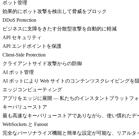
ボット管理
効果的にボット攻撃を検出して脅威をブロック
DDoS Protection
ビジネスに支障をきたす分散型攻撃を自動的に軽減
API セキュリティ
API エンドポイントを保護
Client-Side Protection
クライアントサイド攻撃からの防御
AI ボット管理
AI ボットにより Web サイトのコンテンツスクレイピングを
エッジコンピューティング
アプリをエッジに展開 — 私たちのインスタントプラットフ
キーバリューストア
最も高速なキーバリューストアでありながら、使い慣れたデ
WebSockets と Fanout
完全なパーソナライズ機能と簡単な設定が可能な、リアルタ