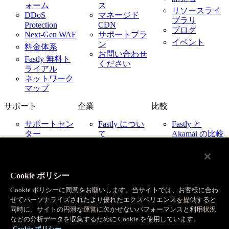
ォーム
ス
リソースライ
DDoS
マネージド
ブラリ
Protection
CDN
ブログ
Next-Gen WAF
サポートプラ
イベント
ン
料金体系
お問い合わせ
Fastly 無料ト
ください
ライアル
ネットワーク
マップ
サポート
企業
比較
サポートセン
Fastly につい
Fastly と
ター
て
Akamai の比較
ネットワーク
採用情報
Fastly と
ステータス
Cloudflare の比
お客様事例
お問い合わせ
較
パートナー
Fastly と
Cookie ポリシー
ニュース
Imperva の比較
Cookie ポリシーに同意をお願いします。当サイトでは、お客様に合わ
Fastly とクラ
IR 関連
せてパーソナライズされたより優れたエクスペリエンスを提供すると
ウドプロバイ
企業ポリシー
同時に、サイトの円滑な運営に欠かせないパフォーマンスと利用状況
ダー
などの分析データを収集するために Cookie を使用しています。
Cookie ポリシー