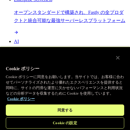
オープンスタンダードで構築され、Fastly の全プロダ
クトと統合可能な最強サーバーレスプラットフォーム
AI
セマンティックキャッシングで AI ワークロードを加
速し、効率性を向上させます
Cookie ポリシー
Cookie ポリシーに同意をお願いします。当サイトでは、お客様に合わ
せてパーソナライズされたより優れたエクスペリエンスを提供すると
Object Storage
同時に、サイトの円滑な運営に欠かせないパフォーマンスと利用状況
などの分析データを収集するために Cookie を使用しています。
送信量ゼロで大容量ファイルにエッジで直接アクセス
Cookie ポリシー
同意する
プログラマブルキャッシュ
Cookie の設定
当社のコンテンツ配信ネットワークを支える伝説的な