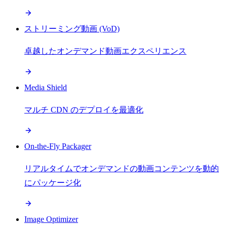
ストリーミング動画 (VoD)
卓越したオンデマンド動画エクスペリエンス
Media Shield
マルチ CDN のデプロイを最適化
On-the-Fly Packager
リアルタイムでオンデマンドの動画コンテンツを動的
にパッケージ化
Image Optimizer