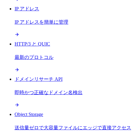
IP アドレス
IP アドレスを簡単に管理
HTTP/3 と QUIC
最新のプロトコル
ドメインリサーチ API
即時かつ正確なドメイン名検出
Object Storage
送信量ゼロで大容量ファイルにエッジで直接アクセス