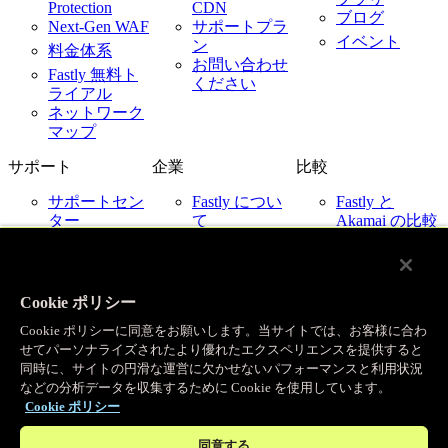
Protection
CDN
ブログ
Next-Gen WAF
サポートプラ
イベント
ン
料金体系
お問い合わせ
Fastly 無料ト
ください
ライアル
ネットワーク
マップ
サポート
企業
比較
サポートセン
Fastly につい
Fastly と
ター
て
Akamai の比較
ネットワーク
採用情報
Fastly と
ステータス
Cloudflare の比
お客様事例
お問い合わせ
較
パートナー
Fastly と
Cookie ポリシー
ニュース
Imperva の比較
Cookie ポリシーに同意をお願いします。当サイトでは、お客様に合わ
Fastly とクラ
IR 関連
せてパーソナライズされたより優れたエクスペリエンスを提供すると
ウドプロバイ
企業ポリシー
同時に、サイトの円滑な運営に欠かせないパフォーマンスと利用状況
ダー
などの分析データを収集するために Cookie を使用しています。
© Fastly 2026
Cookie ポリシー
X
LinkedIn
ご利用規約
同意する