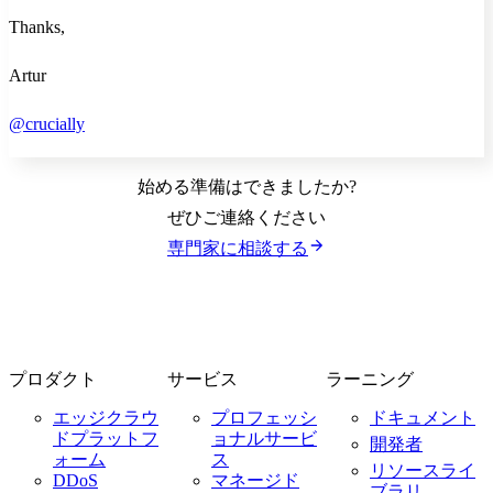
Thanks,
Artur
@crucially
始める準備はできましたか?
ぜひご連絡ください
専門家に相談する
プロダクト
サービス
ラーニング
エッジクラウ
プロフェッシ
ドキュメント
ドプラットフ
ョナルサービ
開発者
ォーム
ス
リソースライ
DDoS
マネージド
ブラリ