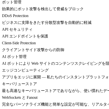
ボット管理
効果的にボット攻撃を検出して脅威をブロック
DDoS Protection
ビジネスに支障をきたす分散型攻撃を自動的に軽減
API セキュリティ
API エンドポイントを保護
Client-Side Protection
クライアントサイド攻撃からの防御
AI ボット管理
AI ボットにより Web サイトのコンテンツスクレイピングを
エッジコンピューティング
アプリをエッジに展開 — 私たちのインスタントプラットフ
キーバリューストア
最も高速なキーバリューストアでありながら、使い慣れたデ
WebSockets と Fanout
完全なパーソナライズ機能と簡単な設定が可能な、リアルタ