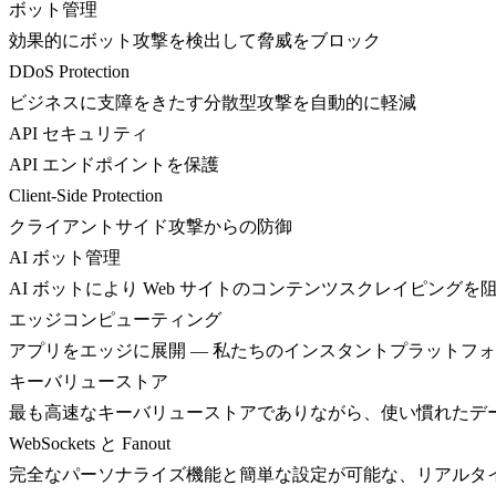
ボット管理
効果的にボット攻撃を検出して脅威をブロック
DDoS Protection
ビジネスに支障をきたす分散型攻撃を自動的に軽減
API セキュリティ
API エンドポイントを保護
Client-Side Protection
クライアントサイド攻撃からの防御
AI ボット管理
AI ボットにより Web サイトのコンテンツスクレイピングを
エッジコンピューティング
アプリをエッジに展開 — 私たちのインスタントプラットフ
キーバリューストア
最も高速なキーバリューストアでありながら、使い慣れたデ
WebSockets と Fanout
完全なパーソナライズ機能と簡単な設定が可能な、リアルタ