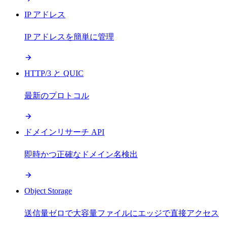
IP アドレス
IP アドレスを簡単に管理
HTTP/3 と QUIC
最新のプロトコル
ドメインリサーチ API
即時かつ正確なドメイン名検出
Object Storage
送信量ゼロで大容量ファイルにエッジで直接アクセス