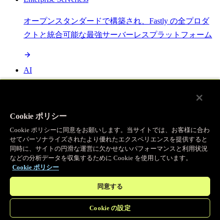
オープンスタンダードで構築され、Fastly の全プロダ
クトと統合可能な最強サーバーレスプラットフォーム
AI
セマンティックキャッシングで AI ワークロードを加
速し、効率性を向上させます
Cookie ポリシー
Cookie ポリシーに同意をお願いします。当サイトでは、お客様に合わ
せてパーソナライズされたより優れたエクスペリエンスを提供すると
Object Storage
同時に、サイトの円滑な運営に欠かせないパフォーマンスと利用状況
などの分析データを収集するために Cookie を使用しています。
送信量ゼロで大容量ファイルにエッジで直接アクセス
Cookie ポリシー
同意する
プログラマブルキャッシュ
Cookie の設定
当社のコンテンツ配信ネットワークを支える伝説的な