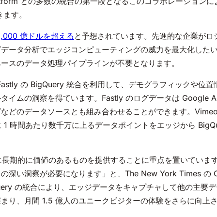
d Platform との多数の統合の第一段となるこのコラボレーシ
きます。
,000 億ドルを超える
と予想されています。先進的な企業がロ
グデータ分析でエッジコンピューティングの威力を最大化した
ベースのデータ処理パイプラインが不要となります。
企業は Fastly の BigQuery 統合を利用して、デモグラフィック
洞察を得ています。Fastly のログデータは Google Analy
のデータソースとも組み合わせることができます。Vimeo、Spo
でに 1 時間あたり数千万に上るデータポイントをエッジから Big
 では、読者に長期的に価値のあるものを提供することに重点を置いて
い洞察が必要になります」と、The New York Times の
e BigQuery の統合により、エッジデータをキャプチャして他
まり、月間 1.5 億人のユニークビジターの体験をさらに向上