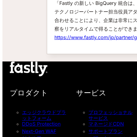
「Fastly の新しい BigQuery
テクノロジーパートナー担当役員アダム・
合わせることにより、企業は非常に
察をリアルタイムで得ることができます。」
https://www.fastly.com/jp/partner/
プロダクト
サービス
エッジクラウドプラ
プロフェッショナル
ットフォーム
サービス
DDoS Protection
マネージドCDN
Next-Gen WAF
サポートプラン