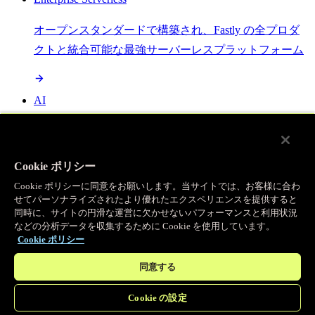
オープンスタンダードで構築され、Fastly の全プロダ
クトと統合可能な最強サーバーレスプラットフォーム
AI
セマンティックキャッシングで AI ワークロードを加
速し、効率性を向上させます
Cookie ポリシー
Cookie ポリシーに同意をお願いします。当サイトでは、お客様に合わ
せてパーソナライズされたより優れたエクスペリエンスを提供すると
Object Storage
同時に、サイトの円滑な運営に欠かせないパフォーマンスと利用状況
などの分析データを収集するために Cookie を使用しています。
送信量ゼロで大容量ファイルにエッジで直接アクセス
Cookie ポリシー
同意する
プログラマブルキャッシュ
Cookie の設定
当社のコンテンツ配信ネットワークを支える伝説的な