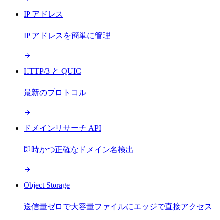
IP アドレス
IP アドレスを簡単に管理
HTTP/3 と QUIC
最新のプロトコル
ドメインリサーチ API
即時かつ正確なドメイン名検出
Object Storage
送信量ゼロで大容量ファイルにエッジで直接アクセス