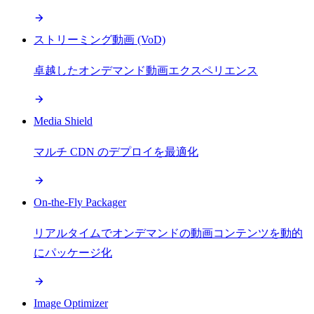
ストリーミング動画 (VoD)
卓越したオンデマンド動画エクスペリエンス
Media Shield
マルチ CDN のデプロイを最適化
On-the-Fly Packager
リアルタイムでオンデマンドの動画コンテンツを動的
にパッケージ化
Image Optimizer