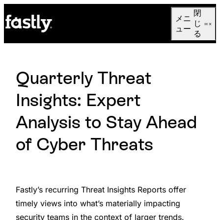
Language
閉
メニ
日本語
じ
ュー
る
Quarterly Threat
Insights: Expert
Analysis to Stay Ahead
of Cyber Threats
Fastly’s recurring Threat Insights Reports offer
timely views into what’s materially impacting
security teams in the context of larger trends.