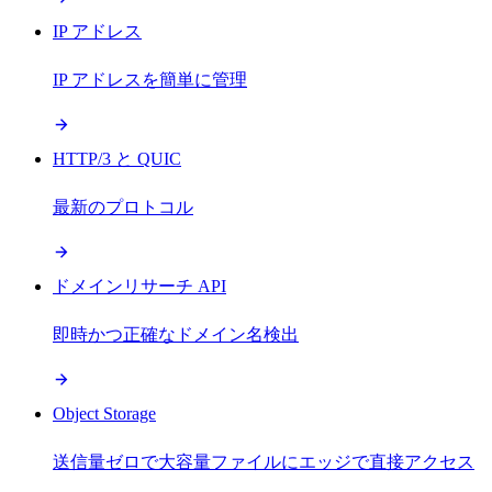
IP アドレス
IP アドレスを簡単に管理
HTTP/3 と QUIC
最新のプロトコル
ドメインリサーチ API
即時かつ正確なドメイン名検出
Object Storage
送信量ゼロで大容量ファイルにエッジで直接アクセス