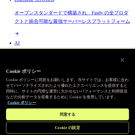
オープンスタンダードで構築され、Fastly の全プロダ
クトと統合可能な最強サーバーレスプラットフォーム
AI
セマンティックキャッシングで AI ワークロードを加
速し、効率性を向上させます
Cookie ポリシー
Cookie ポリシーに同意をお願いします。当サイトでは、お客様に合わ
せてパーソナライズされたより優れたエクスペリエンスを提供すると
Object Storage
同時に、サイトの円滑な運営に欠かせないパフォーマンスと利用状況
などの分析データを収集するために Cookie を使用しています。
送信量ゼロで大容量ファイルにエッジで直接アクセス
Cookie ポリシー
同意する
プログラマブルキャッシュ
Cookie の設定
当社のコンテンツ配信ネットワークを支える伝説的な