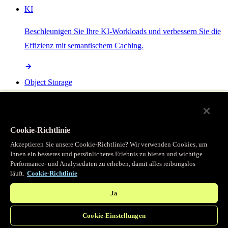
KI
Beschleunigen Sie Ihre KI-Workloads und verbessern Sie die
Effizienz mit semantischem Caching.
Object Storage
Get direct access to large files at the edge with zero egress
fees
Cookie-Richtlinie
Akzeptieren Sie unsere Cookie-Richtlinie? Wir verwenden Cookies, um
Ihnen ein besseres und persönlicheres Erlebnis zu bieten und wichtige
Programmierbarer Cache
Performance- und Analysedaten zu erheben, damit alles reibungslos
läuft.
Cookie-Richtlinie
Erhalten Sie vollständigen programmatischen Zugriff auf das
legendäre Caching, das unser CDN antreibt.
Ja
Cookie-Einstellungen