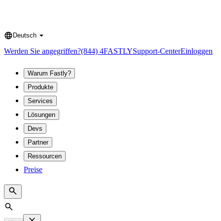
Deutsch
Language
Werden Sie angegriffen?
(844) 4FASTLY
Support-Center
Einloggen
Warum Fastly?
Produkte
Services
Lösungen
Devs
Partner
Ressourcen
Preise
Search