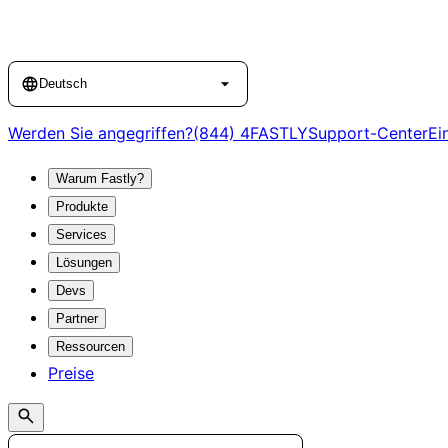
Language
Deutsch
Werden Sie angegriffen?
(844) 4FASTLY
Support-Center
Ei
Warum Fastly?
Produkte
Services
Lösungen
Devs
Partner
Ressourcen
Preise
Search