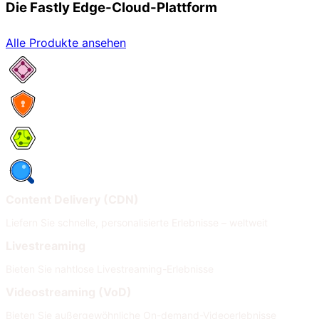
Die Fastly Edge-Cloud-Plattform
Alle Produkte ansehen
Netzwerkservices
Security
Compute
Observability
Content Delivery (CDN)
Liefern Sie schnelle, personalisierte Erlebnisse – weltweit
Livestreaming
Bieten Sie nahtlose Livestreaming-Erlebnisse
Videostreaming (VoD)
Bieten Sie außergewöhnliche On-demand-Videoerlebnisse