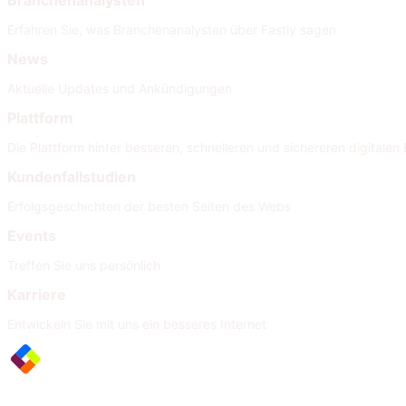
Branchenanalysten
Erfahren Sie, was Branchenanalysten über Fastly sagen
News
Aktuelle Updates und Ankündigungen
Plattform
Die Plattform hinter besseren, schnelleren und sichereren digitalen 
Kundenfallstudien
Erfolgsgeschichten der besten Seiten des Webs
Events
Treffen Sie uns persönlich
Karriere
Entwickeln Sie mit uns ein besseres Internet