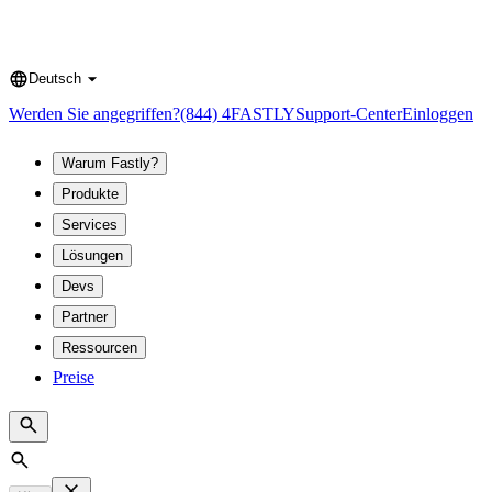
Deutsch
Language
Werden Sie angegriffen?
(844) 4FASTLY
Support-Center
Einloggen
Warum Fastly?
Produkte
Services
Lösungen
Devs
Partner
Ressourcen
Preise
Search