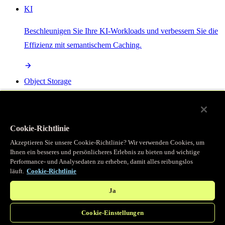
KI
Beschleunigen Sie Ihre KI-Workloads und verbessern Sie die
Effizienz mit semantischem Caching.
Object Storage
Get direct access to large files at the edge with zero egress
fees
Cookie-Richtlinie
Akzeptieren Sie unsere Cookie-Richtlinie? Wir verwenden Cookies, um
Ihnen ein besseres und persönlicheres Erlebnis zu bieten und wichtige
Programmierbarer Cache
Performance- und Analysedaten zu erheben, damit alles reibungslos
läuft.
Cookie-Richtlinie
Erhalten Sie vollständigen programmatischen Zugriff auf das
legendäre Caching, das unser CDN antreibt.
Ja
Cookie-Einstellungen