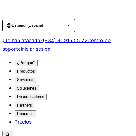
Language
Español (España)
¿Te han atacado?
(+34) 91 915 55 22
Centro de
soporte
Iniciar sesión
¿Por qué?
Productos
Servicios
Soluciones
Desarrolladores
Partners
Recursos
Precios