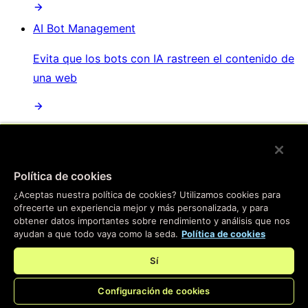
AI Bot Management
Evita que los bots con IA rastreen el contenido de
una web
/
Productos
Política de cookies
Main menu
¿Aceptas nuestra política de cookies? Utilizamos cookies para
ofrecerte un experiencia mejor y más personalizada, y para
Compute
obtener datos importantes sobre rendimiento y análisis que nos
ayudan a que todo vaya como la seda.
Política de cookies
Informática en el borde
Sí
Pasa tus aplicaciones al borde: nuestra plataforma
Configuración de cookies
instantánea te ayudará a crear experiencias