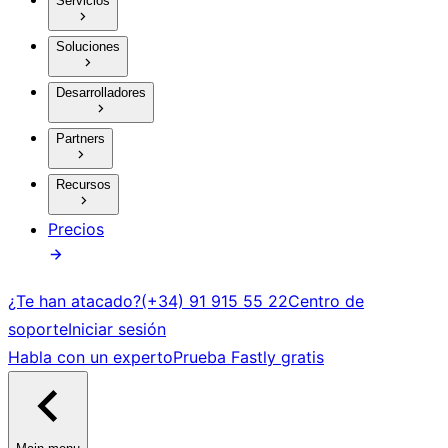
Servicios
Soluciones
Desarrolladores
Partners
Recursos
Precios
¿Te han atacado?
(+34) 91 915 55 22
Centro de
soporte
Iniciar sesión
Habla con un experto
Prueba Fastly gratis