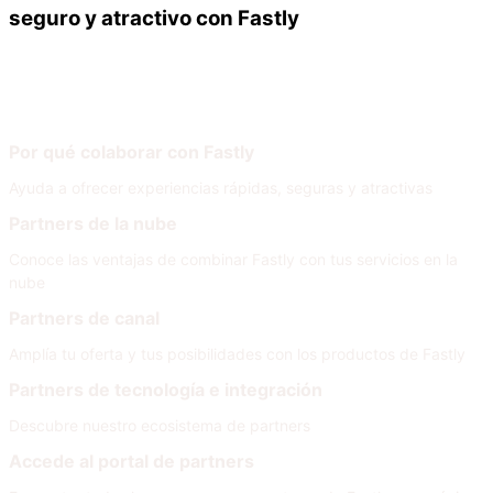
seguro y atractivo con Fastly
Nuestros partners
Únete a nuestra red
Por qué colaborar con Fastly
Ayuda a ofrecer experiencias rápidas, seguras y atractivas
Partners de la nube
Conoce las ventajas de combinar Fastly con tus servicios en la
nube
Partners de canal
Amplía tu oferta y tus posibilidades con los productos de Fastly
Partners de tecnología e integración
Descubre nuestro ecosistema de partners
Accede al portal de partners