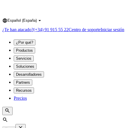
Español (España)
Language
¿Te han atacado?
(+34) 91 915 55 22
Centro de soporte
Iniciar sesión
¿Por qué?
Productos
Servicios
Soluciones
Desarrolladores
Partners
Recursos
Precios
Search