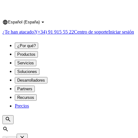
Español (España)
Language
¿Te han atacado?
(+34) 91 915 55 22
Centro de soporte
Iniciar sesión
¿Por qué?
Productos
Servicios
Soluciones
Desarrolladores
Partners
Recursos
Precios
Search