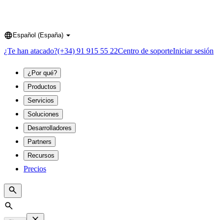
Español (España)
Language
¿Te han atacado?
(+34) 91 915 55 22
Centro de soporte
Iniciar sesión
¿Por qué?
Productos
Servicios
Soluciones
Desarrolladores
Partners
Recursos
Precios
Search