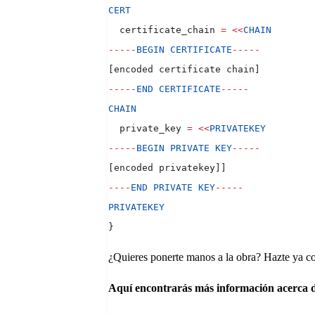
CERT
  certificate_chain 
=
 <<
CHAIN
-----
BEGIN
 CERTIFICATE
-----
[encoded certificate chain]
-----
END
 CERTIFICATE
-----
CHAIN
  private_key 
=
 <<
PRIVATEKEY
-----
BEGIN
 PRIVATE
 KEY
-----
[encoded privatekey]]
----
END
 PRIVATE
 KEY
-----
PRIVATEKEY
}
¿Quieres ponerte manos a la obra? Hazte ya c
Aquí encontrarás más información acerca d