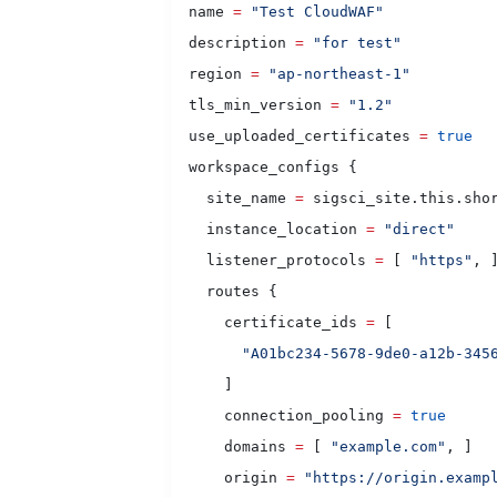
  name 
=
 "Test CloudWAF"
  description 
=
 "for test"
  region 
=
 "ap-northeast-1"
  tls_min_version 
=
 "1.2"
  use_uploaded_certificates 
=
 true
  workspace_configs {
    site_name 
=
 sigsci_site.this.sho
    instance_location 
=
 "direct"
    listener_protocols 
=
 [ 
"https"
, 
    routes {
      certificate_ids 
=
 [
        "A01bc234-5678-9de0-a12b-345
      ]
      connection_pooling 
=
 true
      domains 
=
 [ 
"example.com"
, ]
      origin 
=
 "https://origin.examp