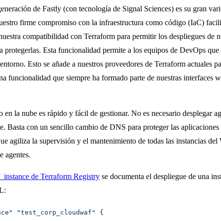
eneración de Fastly (con tecnología de Signal Sciences) es su gran var
y nuestro firme compromiso con la infraestructura como código (IaC) fac
uestra compatibilidad con Terraform para permitir los despliegues de n
ara protegerlas. Esta funcionalidad permite a los equipos de DevOps qu
ntorno. Esto se añade a nuestros proveedores de Terraform actuales pa
na funcionalidad que siempre ha formado parte de nuestras interfaces
en la nube es rápido y fácil de gestionar. No es necesario desplegar 
ube. Basta con un sencillo cambio de DNS para proteger las aplicaciones
ue agiliza la supervisión y el mantenimiento de todas las instancias de
de agentes.
instance de Terraform Registry
se documenta el despliegue de una ins
L:
nce"
 "test_corp_cloudwaf"
 {