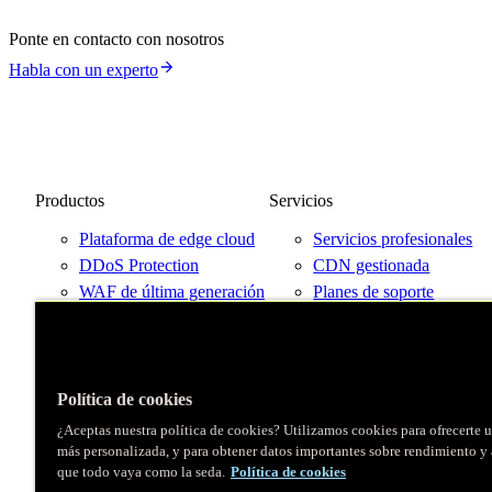
Ponte en contacto con nosotros
Habla con un experto
Productos
Servicios
Plataforma de edge cloud
Servicios profesionales
DDoS Protection
CDN gestionada
WAF de última generación
Planes de soporte
Precios
Habla con un experto
Prueba Fastly gratis
Mapa de la red
Política de cookies
¿Aceptas nuestra política de cookies? Utilizamos cookies para ofrecerte 
más personalizada, y para obtener datos importantes sobre rendimiento y 
X
que todo vaya como la seda.
Política de cookies
LinkedIn