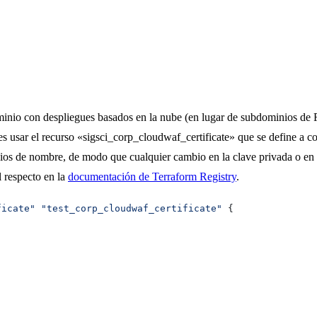
inio con despliegues basados en la nube (en lugar de subdominios de Fa
es usar el recurso «sigsci_corp_cloudwaf_certificate» que se define a con
ios de nombre, de modo que cualquier cambio en la clave privada o en l
 respecto en la
documentación de Terraform Registry
.
ficate"
 "test_corp_cloudwaf_certificate"
 {
"