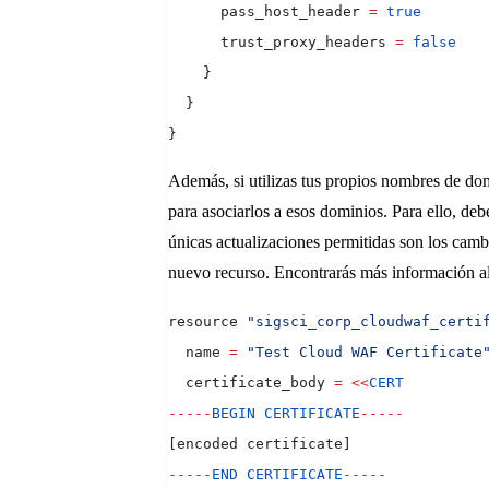
      pass_host_header 
=
 true
      trust_proxy_headers 
=
 false
    }
  }
}
Además, si utilizas tus propios nombres de dom
para asociarlos a esos dominios. Para ello, deb
únicas actualizaciones permitidas son los camb
nuevo recurso. Encontrarás más información al
resource 
"sigsci_corp_cloudwaf_certi
  name 
=
 "Test Cloud WAF Certificate
  certificate_body 
=
 <<
CERT
-----
BEGIN
 CERTIFICATE
-----
[encoded certificate]
-----
END
 CERTIFICATE
-----