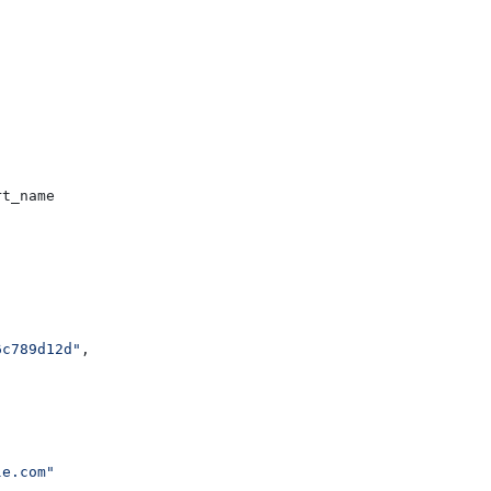
rt_name
]
6c789d12d"
,
le.com"