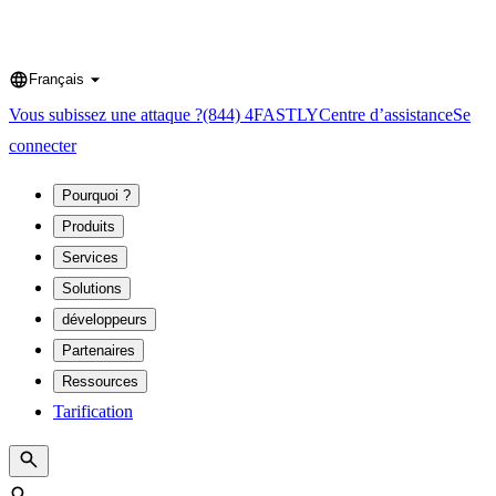
Français
Language
Vous subissez une attaque ?
(844) 4FASTLY
Centre d’assistance
Se
connecter
Pourquoi ?
Produits
Services
Solutions
développeurs
Partenaires
Ressources
Tarification