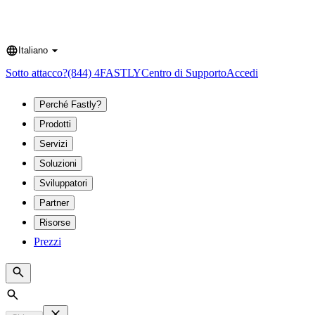
Italiano
Language
Sotto attacco?
(844) 4FASTLY
Centro di Supporto
Accedi
Perché Fastly?
Prodotti
Servizi
Soluzioni
Sviluppatori
Partner
Risorse
Prezzi
Search