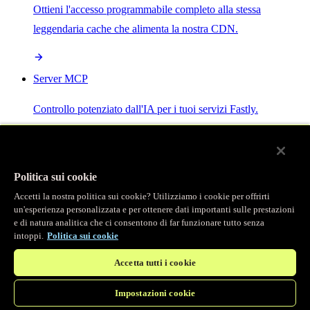
Ottieni l'accesso programmabile completo alla stessa
leggendaria cache che alimenta la nostra CDN.
Server MCP
Controllo potenziato dall'IA per i tuoi servizi Fastly.
Politica sui cookie
Accetti la nostra politica sui cookie? Utilizziamo i cookie per offrirti
/
Prodotti
un'esperienza personalizzata e per ottenere dati importanti sulle prestazioni
Main menu
e di natura analitica che ci consentono di far funzionare tutto senza
intoppi.
Politica sui cookie
Osservabilità
Accetta tutti i cookie
Logging in tempo reale
Impostazioni cookie