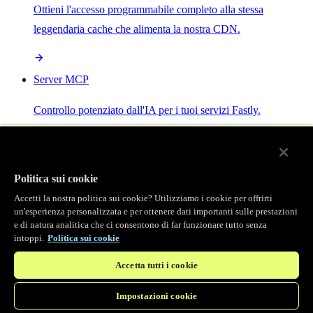
Ottieni l'accesso programmabile completo alla stessa
leggendaria cache che alimenta la nostra CDN.
Server MCP
Controllo potenziato dall'IA per i tuoi servizi Fastly.
Politica sui cookie
Accetti la nostra politica sui cookie? Utilizziamo i cookie per offrirti
/
Prodotti
un'esperienza personalizzata e per ottenere dati importanti sulle prestazioni
Main menu
e di natura analitica che ci consentono di far funzionare tutto senza
intoppi.
Politica sui cookie
Osservabilità
Accetta tutti i cookie
Logging in tempo reale
Impostazioni cookie