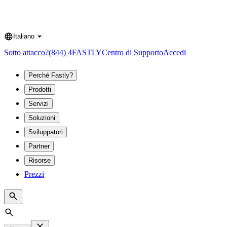
Italiano
Language
Sotto attacco?
(844) 4FASTLY
Centro di Supporto
Accedi
Perché Fastly?
Prodotti
Servizi
Soluzioni
Sviluppatori
Partner
Risorse
Prezzi
Search