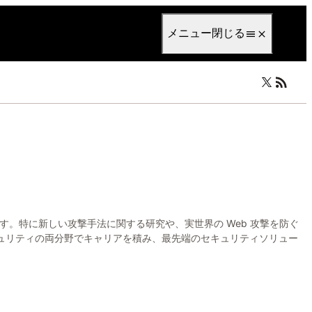
anguage
日本語
メニュー
閉じる
担当しています。特に新しい攻撃手法に関する研究や、実世界の Web 攻撃を防ぐ
ュリティの両分野でキャリアを積み、最先端のセキュリティソリュー