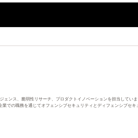
L
cher として、脅威インテリジェンス、脆弱性リサーチ、プロダクトイノベーションを
企業での職務を通じてオフェンシブセキュリティとディフェンシブセキ