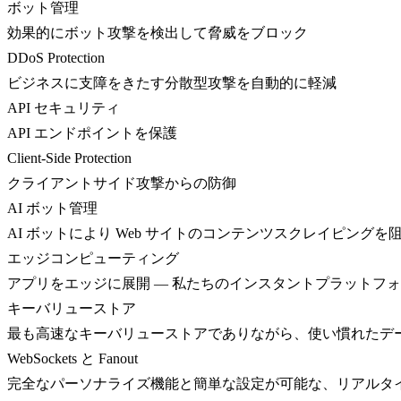
ボット管理
効果的にボット攻撃を検出して脅威をブロック
DDoS Protection
ビジネスに支障をきたす分散型攻撃を自動的に軽減
API セキュリティ
API エンドポイントを保護
Client-Side Protection
クライアントサイド攻撃からの防御
AI ボット管理
AI ボットにより Web サイトのコンテンツスクレイピングを
エッジコンピューティング
アプリをエッジに展開 — 私たちのインスタントプラットフ
キーバリューストア
最も高速なキーバリューストアでありながら、使い慣れたデ
WebSockets と Fanout
完全なパーソナライズ機能と簡単な設定が可能な、リアルタ