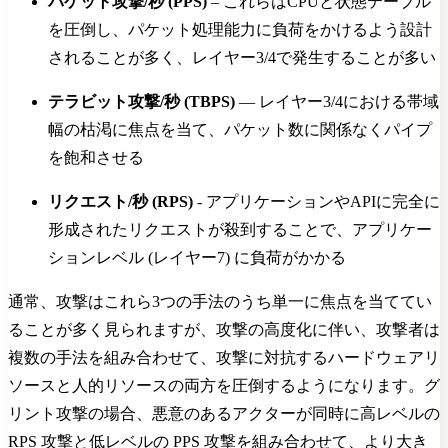
パケット攻撃/秒 (PPS)
– これらはCPUと状態テーブル
を圧倒し、パケット処理能力に負荷をかけるよう設計
されることが多く、レイヤー3/4で発生することが多い
テラビット攻撃/秒 (TBPS)
— レイヤー3/4における帯域
幅の枯渇に焦点を当て、パケット数に関係なくパイプ
を飽和させる
リクエスト/秒 (RPS)
- アプリケーションやAPIに完全に
形成されたリクエストが殺到することで、アプリケー
ションレベル (レイヤー7) に負荷がかかる
通常、攻撃はこれら3つの手法のうち単一に焦点を当ててい
ることが多く見られますが、攻撃の高度化に伴い、攻撃者は
複数の手法を組み合わせて、攻撃に対抗するハードウェアリ
ソースと人的リソースの両方を圧倒するようになります。グ
リント攻撃の場合、悪意のあるアクターが同時に高レベルの
RPS 攻撃と低レベルの PPS 攻撃を組み合わせて、より大き