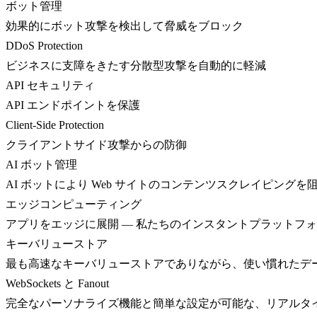
ボット管理
効果的にボット攻撃を検出して脅威をブロック
DDoS Protection
ビジネスに支障をきたす分散型攻撃を自動的に軽減
API セキュリティ
API エンドポイントを保護
Client-Side Protection
クライアントサイド攻撃からの防御
AI ボット管理
AI ボットにより Web サイトのコンテンツスクレイピングを
エッジコンピューティング
アプリをエッジに展開 — 私たちのインスタントプラットフ
キーバリューストア
最も高速なキーバリューストアでありながら、使い慣れたデ
WebSockets と Fanout
完全なパーソナライズ機能と簡単な設定が可能な、リアルタ