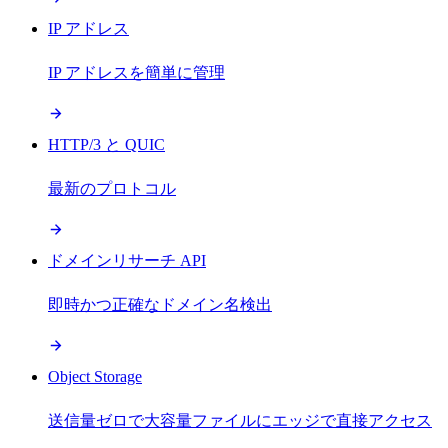
IP アドレス
IP アドレスを簡単に管理
HTTP/3 と QUIC
最新のプロトコル
ドメインリサーチ API
即時かつ正確なドメイン名検出
Object Storage
送信量ゼロで大容量ファイルにエッジで直接アクセス