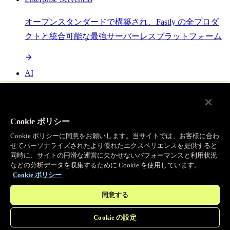
オープンスタンダードで構築され、Fastly の全プロダ
クトと統合可能な最強サーバーレスプラットフォーム
AI
セマンティックキャッシングで AI ワークロードを加
速し、効率性を向上させます
Cookie ポリシー
Cookie ポリシーに同意をお願いします。当サイトでは、お客様に合わ
せてパーソナライズされたより優れたエクスペリエンスを提供すると
Object Storage
同時に、サイトの円滑な運営に欠かせないパフォーマンスと利用状況
などの分析データを収集するために Cookie を使用しています。
送信量ゼロで大容量ファイルにエッジで直接アクセス
Cookie ポリシー
同意する
プログラマブルキャッシュ
Cookie の設定
当社のコンテンツ配信ネットワークを支える伝説的な