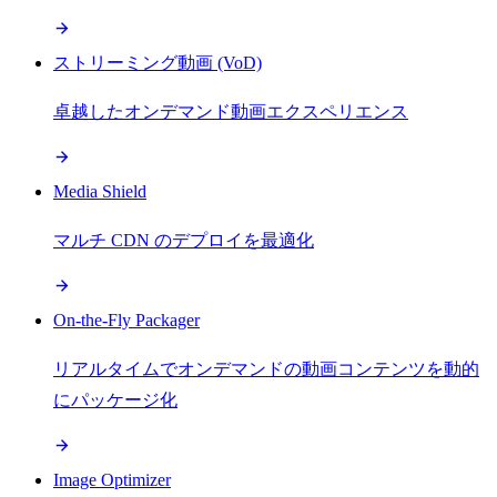
ストリーミング動画 (VoD)
卓越したオンデマンド動画エクスペリエンス
Media Shield
マルチ CDN のデプロイを最適化
On-the-Fly Packager
リアルタイムでオンデマンドの動画コンテンツを動的
にパッケージ化
Image Optimizer