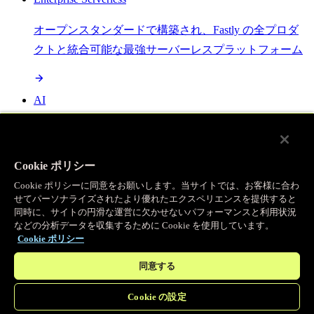
オープンスタンダードで構築され、Fastly の全プロダ
クトと統合可能な最強サーバーレスプラットフォーム
AI
セマンティックキャッシングで AI ワークロードを加
速し、効率性を向上させます
Cookie ポリシー
Cookie ポリシーに同意をお願いします。当サイトでは、お客様に合わ
せてパーソナライズされたより優れたエクスペリエンスを提供すると
Object Storage
同時に、サイトの円滑な運営に欠かせないパフォーマンスと利用状況
などの分析データを収集するために Cookie を使用しています。
送信量ゼロで大容量ファイルにエッジで直接アクセス
Cookie ポリシー
同意する
プログラマブルキャッシュ
Cookie の設定
当社のコンテンツ配信ネットワークを支える伝説的な