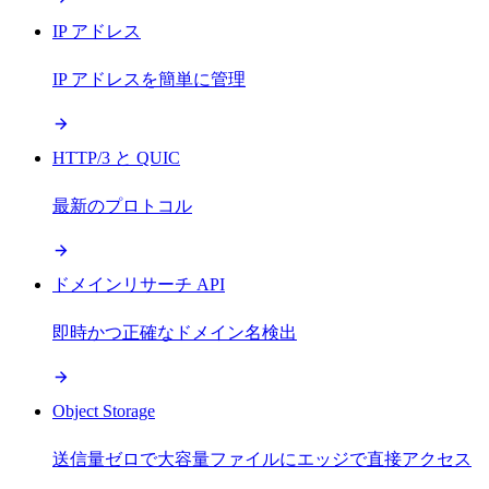
IP アドレス
IP アドレスを簡単に管理
HTTP/3 と QUIC
最新のプロトコル
ドメインリサーチ API
即時かつ正確なドメイン名検出
Object Storage
送信量ゼロで大容量ファイルにエッジで直接アクセス