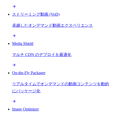
ストリーミング動画 (VoD)
卓越したオンデマンド動画エクスペリエンス
Media Shield
マルチ CDN のデプロイを最適化
On-the-Fly Packager
リアルタイムでオンデマンドの動画コンテンツを動的
にパッケージ化
Image Optimizer