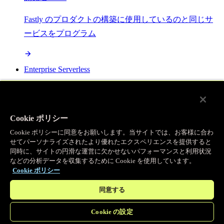
Fastly のプロダクトの構築に使用しているのと同じサ
ービスをプログラム
Enterprise Serverless
オープンスタンダードで構築され、Fastly の全プロダ
クトと統合可能な最強サーバーレスプラットフォーム
Cookie ポリシー
Cookie ポリシーに同意をお願いします。当サイトでは、お客様に合わ
AI
せてパーソナライズされたより優れたエクスペリエンスを提供すると
同時に、サイトの円滑な運営に欠かせないパフォーマンスと利用状況
などの分析データを収集するために Cookie を使用しています。
セマンティックキャッシングで AI ワークロードを加
Cookie ポリシー
速し、効率性を向上させます
同意する
Cookie の設定
Object Storage