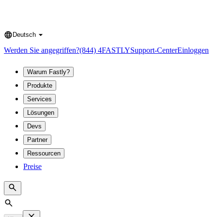
Deutsch
Language
Werden Sie angegriffen?
(844) 4FASTLY
Support-Center
Einloggen
Warum Fastly?
Produkte
Services
Lösungen
Devs
Partner
Ressourcen
Preise
Search