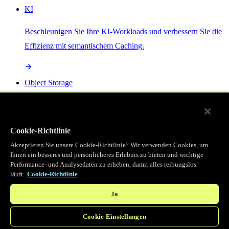
KI
Beschleunigen Sie Ihre KI-Workloads und verbessern Sie die
Effizienz mit semantischem Caching.
Object Storage
Get direct access to large files at the edge with zero egress
fees
Cookie-Richtlinie
Akzeptieren Sie unsere Cookie-Richtlinie? Wir verwenden Cookies, um
Ihnen ein besseres und persönlicheres Erlebnis zu bieten und wichtige
Programmierbarer Cache
Performance- und Analysedaten zu erheben, damit alles reibungslos
läuft.
Cookie-Richtlinie
Erhalten Sie vollständigen programmatischen Zugriff auf das
legendäre Caching, das unser CDN antreibt.
Ja
Cookie-Einstellungen