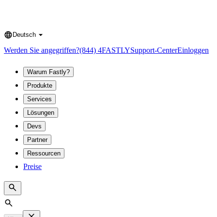
Deutsch
Language
Werden Sie angegriffen?
(844) 4FASTLY
Support-Center
Einloggen
Warum Fastly?
Produkte
Services
Lösungen
Devs
Partner
Ressourcen
Preise
Search