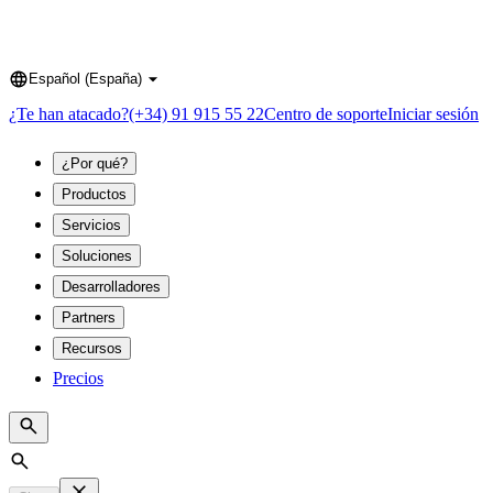
Español (España)
Language
¿Te han atacado?
(+34) 91 915 55 22
Centro de soporte
Iniciar sesión
¿Por qué?
Productos
Servicios
Soluciones
Desarrolladores
Partners
Recursos
Precios
Search