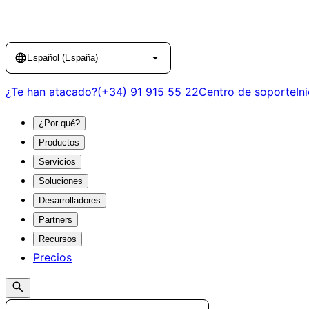
Language
Español (España)
¿Te han atacado?
(+34) 91 915 55 22
Centro de soporte
In
¿Por qué?
Productos
Servicios
Soluciones
Desarrolladores
Partners
Recursos
Precios
Search