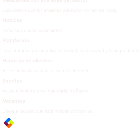
Relaciones con analistas del sector
Descubre lo que los analistas del sector opinan de Fastly
Noticias
Noticias y anuncios recientes
Plataforma
La plataforma que impulsa la calidad, la velocidad y la seguridad de
Historias de clientes
Así es como se alcanza el éxito en internet
Eventos
Asiste a eventos en el que participa Fastly
Vacantes
Únete al equipo que está mejorando internet