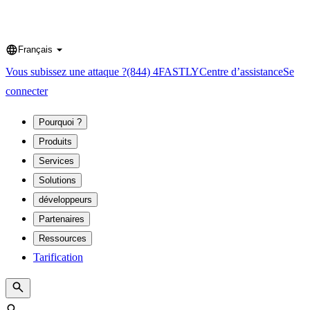
Français
Language
Vous subissez une attaque ?
(844) 4FASTLY
Centre d’assistance
Se
connecter
Pourquoi ?
Produits
Services
Solutions
développeurs
Partenaires
Ressources
Tarification