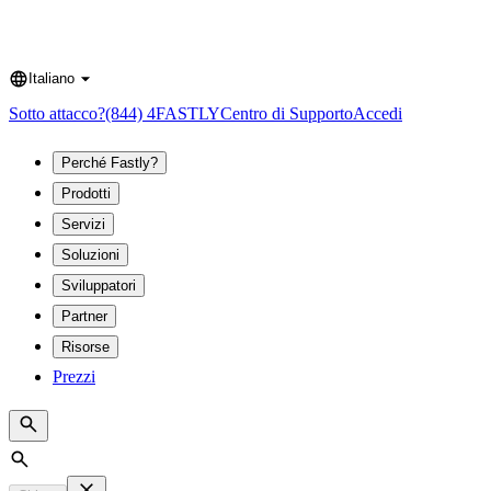
Italiano
Language
Sotto attacco?
(844) 4FASTLY
Centro di Supporto
Accedi
Perché Fastly?
Prodotti
Servizi
Soluzioni
Sviluppatori
Partner
Risorse
Prezzi
Search